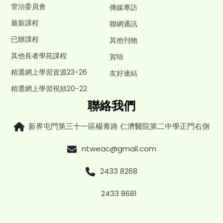
管治委員會
傳媒專訪
最新課程
聯網通訊
已辦課程
其他刊物
其他長者學苑課程
賀咭
精選網上學習資源23-26
友好連結
精選網上學習視頻20-22
聯絡我們
新界屯門第三十一區楊青路 仁濟醫院第二中學正門右側
ntweac@gmail.com
2433 8268
2433 8681