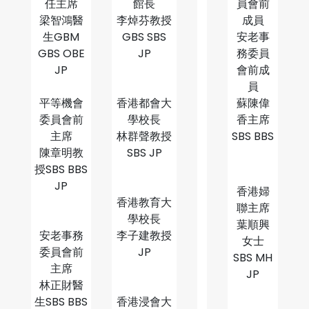
任主席
館長
員會前
梁智鴻醫
李焯芬教授
成員
生GBM
GBS SBS
安老事
GBS OBE
JP
務委員
JP
會前成
員
平等機會
香港都會大
蘇陳偉
委員會前
學校長
香主席
主席
林群聲教授
SBS BBS
陳章明教
SBS JP
授SBS BBS
JP
香港婦
香港教育大
聯主席
學校長
葉順興
安老事務
李子建教授
女士
委員會前
JP
SBS MH
主席
JP
林正財醫
生SBS BBS
香港浸會大