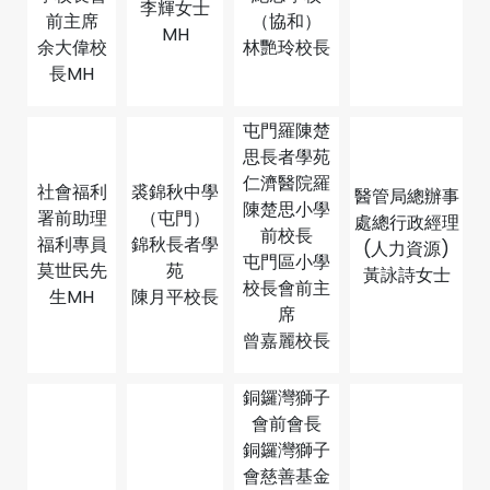
李輝女士
前主席
（協和）
MH
余大偉校
林艷玲校長
長MH
屯門羅陳楚
思長者學苑
仁濟醫院羅
社會福利
裘錦秋中學
醫管局總辦事
陳楚思小學
署前助理
（屯門）
處總行政經理
前校長
福利專員
錦秋長者學
(人力資源)
屯門區小學
莫世民先
苑
黃詠詩女士
校長會前主
生MH
陳月平校長
席
曾嘉麗校長
銅鑼灣獅子
會前會長
銅鑼灣獅子
會慈善基金