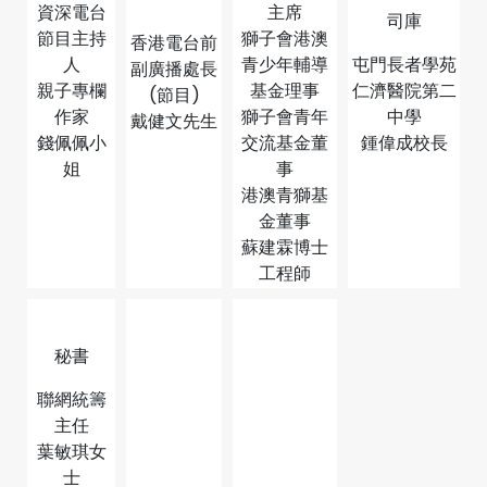
資深電台
主席
司庫
節目主持
獅子會港澳
香港電台前
人
青少年輔導
屯門長者學苑
副廣播處長
親子專欄
基金理事
仁濟醫院第二
(節目)
作家
獅子會青年
中學
戴健文先生
錢佩佩小
交流基金董
鍾偉成校長
姐
事
港澳青獅基
金董事
蘇建霖博士
工程師
秘書
聯網統籌
主任
葉敏琪女
士