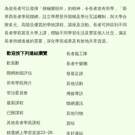
為使長者可以發揮「積極樂頤年」的精神，令長者老有所學，「新
界西長者學苑聯網」設立學歷晉升階梯及學分互認機制，與大學合
辦多元、高階且優質的學術課程、講座及活動。長者可跨區到不同
長者學苑甚至大學上課，體驗不同學習生活及豐富個人社交，滿足
長者持續進修的需要，深化學習成果及有效地共享資源。
歡迎按下列連結瀏覽
長者義工隊
歡迎辭
長者中樂團
聯網效能評估
發展足跡
所有學苑簡介
其他活動
管治委員會
傳媒專訪
最新課程
聯網通訊
已辦課程
其他刊物
其他長者學苑課程
賀咭
精選網上學習資源23-26
友好連結