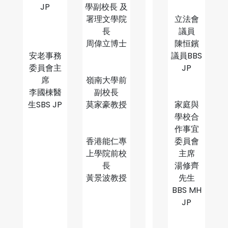
JP
學副校長 及
署理文學院
立法會
長
議員
周偉立博士
陳恒鑌
安老事務
議員BBS
委員會主
JP
席
嶺南大學前
李國棟醫
副校長
生SBS JP
莫家豪教授
家庭與
學校合
作事宜
香港能仁專
委員會
上學院前校
主席
長
湯修齊
黃景波教授
先生
BBS MH
JP