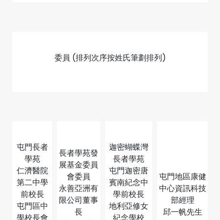
委員 (排列次序按姓氏筆劃排列)
屯門長者
迦密蝴蝶灣
長者學苑發
學苑
長者學苑
展基金委員
仁濟醫院
屯門迦密唐
會委員
屯門地區康健
第二中學
賓南紀念中
永善亞洲有
中心資訊科技
前校長
學前校長
限公司董事
部經理
屯門區中
地利亞修女
長
邱一帆先生
學校長會
紀念學校