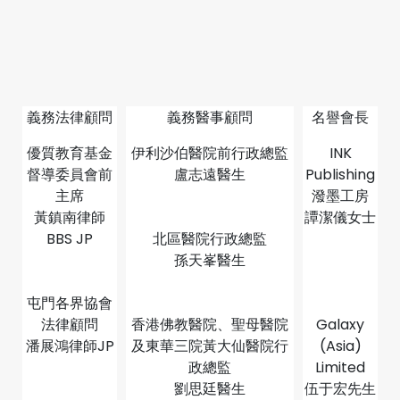
義務法律顧問
義務醫事顧問
名譽會長
優質教育基金
伊利沙伯醫院前行政總監
INK
督導委員會前
盧志遠醫生
Publishing
主席
潑墨工房
黃鎮南律師
譚潔儀女士
BBS JP
北區醫院行政總監
孫天峯醫生
屯門各界協會
法律顧問
香港佛教醫院、聖母醫院
Galaxy
潘展鴻律師JP
及東華三院黃大仙醫院行
(Asia)
政總監
Limited
劉思廷醫生
伍于宏先生