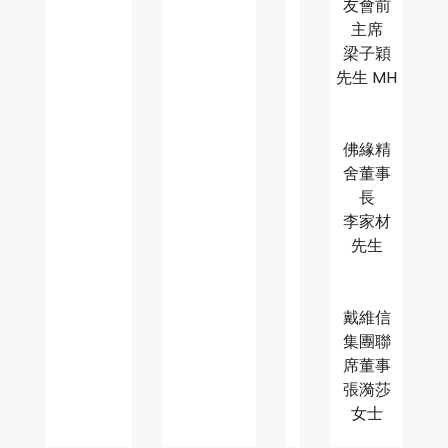
友會前
主席
梁子穎
先生 MH
佛緣精
舍董事
長
李家材
先生
戴維信
集團聯
席董事
張漪莎
女士